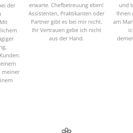
erwarte. Chefbetreuung eben!
und t
bei der
Assistenten, Praktikanten oder
Ihnen 
n
Partner gibt es bei mir nicht.
am Mark
Mit
Ihr Vertrauen gebe ich nicht
i
nlichem
aus der Hand.
demen
ägiger
ng,
 Kunden.
 meinem
, meiner
einem