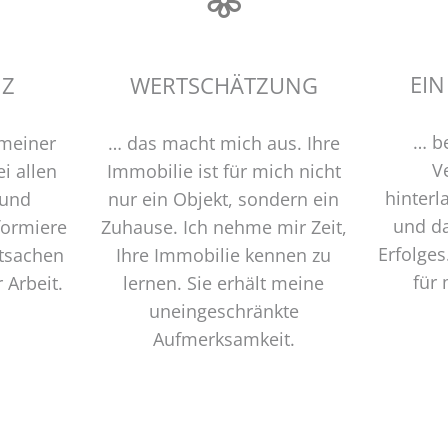
EIN
NZ
WERTSCHÄTZUNG
… b
 meiner
… das macht mich aus. Ihre
V
ei allen
Immobilie ist für mich nicht
hinterl
 und
nur ein Objekt, sondern ein
und d
formiere
Zuhause. Ich nehme mir Zeit,
Erfolges
atsachen
Ihre Immobilie kennen zu
für
 Arbeit.
lernen. Sie erhält meine
uneingeschränkte
Aufmerksamkeit.