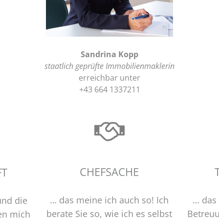
Sandrina Kopp
staatlich geprüfte Immobilienmaklerin
erreichbar unter
+43 664 1337211
CHEFSACHE
FT
… das meine ich auch so! Ich
… das 
und die
berate Sie so, wie ich es selbst
Betreuu
ten mich