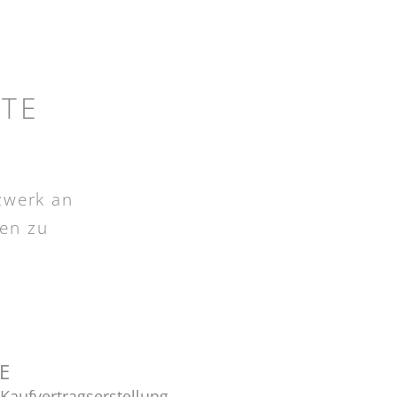
TE
zwerk an
len zu
E
 Kaufvertragserstellung