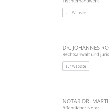
Tischlerhandwerk
zur Website
DR. JOHANNES RO
Rechtsanwalt und juri
zur Website
NOTAR DR. MART
öffentlicher Notar