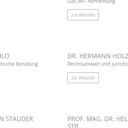
Gas An- Abmeldung
zur Website
ILO
DR. HERMANN HO
stische Beratung
Rechtsanwalt und juristi
zur Website
IN STAUDER
PROF. MAG. DR. H
STB