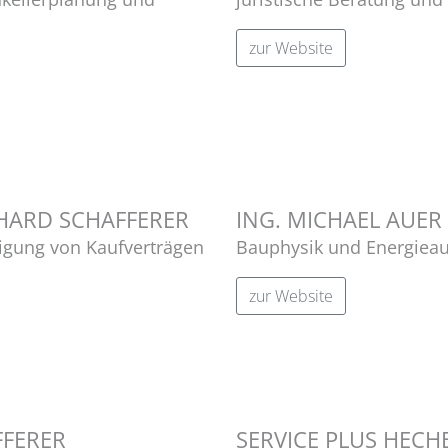
zur Website
HARD SCHAFFERER
ING. MICHAEL AUER
igung von Kaufverträgen
Bauphysik und Energiea
zur Website
FFERER
SERVICE PLUS HEC