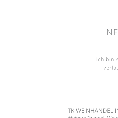
N
Ich bin
verlä
TK WEINHANDEL I
Weingroßhandel, Wein